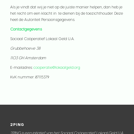
Als je vindt dat wij je niet op de juiste manier helpen, dan heb je
het recht om een klacht in te dienen bij de toezichthouder. Deze
heet de Autoriteit Persoonsgegevens.
Contactgegevens
Sociaal Coöperatief Lokaal Geld U.A.
Grubbehoeve 38
1103 GH Amsterdam
E-mailadres:
cooperatie@lokaalgeld.org
KvK nummer: 87115379
2PING
2PING is een initiatief van het Sociaal Coöperatief Lokaal Geld U.A.