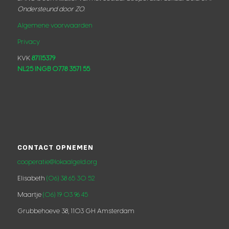
Ondersteund door ZO.
Algemene voorwaarden
Privacy
KVK
87115379
NL25 INGB 0778 3571 55
CONTACT OPNEMEN
cooperatie@lokaalgeld.org
Elisabeth
(06) 38 65 30 52
Maartje
(06) 19 03 96 45
Grubbehoeve 38, 1103 GH Amsterdam