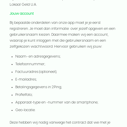
Lokaal Geld U.A.
Jouw account
Bij bepaalde onderdelen van onze app moet je je eerst
registreren. Je moet dan informatie over jezelf opgeven en een
gebruikersnaam kiezen. Daarmee maken wij een account,
waarop je kunt inloggen met die gebruikersnaam en een
zelfgekozen wachtwoord. Hiervoor gebruiken wij jouw:
Naam- en adresgegevens;
Telefoonnummer;
Factuuradres (optioneel);
E-mailadres;
Betalingsgegevens in 2Ping;
Profielfoto;
Apparaat-type en -nummer van de smartphone;
Geo-locatie.
Deze hebben wij nodig vanwege het contract dat we met je